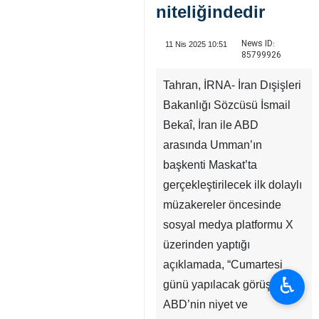
niteliğindedir
News ID:
11 Nis 2025 10:51
85799926
Tahran, İRNA- İran Dışişleri
Bakanlığı Sözcüsü İsmail
Bekaî, İran ile ABD
arasında Umman’ın
başkenti Maskat’ta
gerçekleştirilecek ilk dolaylı
müzakereler öncesinde
sosyal medya platformu X
üzerinden yaptığı
açıklamada, “Cumartesi
♿︎
günü yapılacak görüşmeler,
ABD’nin niyet ve