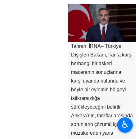
Tahran, İRNA– Türkiye
Dışişleri Bakanı, İran’a karşı
herhangi bir askeri
maceranın sonuçlarına
karşı uyarıda bulundu ve
böyle bir eylemin bölgeyi
istikrarsızlığa
sürükleyeceğini belirtti.
Ankara'nın, taraflar arasında
♿︎
sorunların çözümü için
müzakereden yana