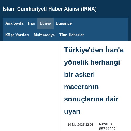
Ana Sayfa
İran
Dünya
Düşünce
7 Ağustos 2026
Köşe Yazıları
Multimedya
Tüm Haberler
Türkiye'den İran'a
yönelik herhangi
bir askeri
maceranın
sonuçlarına dair
uyarı
News ID:
10 Nis 2025 12:03
85799382