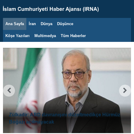
Ana Sayfa
İran
Dünya
Düşünce
9 Ağustos 2026
Köşe Yazıları
Multimedya
Tüm Haberler
Zülkadir: ABD davranışını düzeltmedikçe Hürmüz
Boğazı açılmayacak