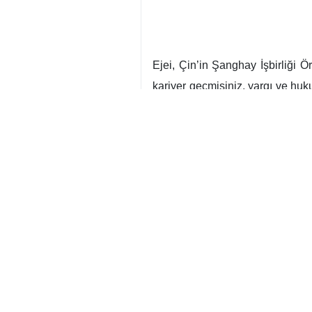
Ejei, Çin’in Şanghay İşbirliği 
kariyer geçmişiniz, yargı ve huk
geçmişe sahibiz. Ben de İran İsl
İran Yargı Erki Başkanı, İran il
ilişkilerde önemli bir ufuk açabile
Şanghay İşbirliği Örgütü üyesi ü
aklama ve terörizmle mücadelede
Görüşmede ayrıca, Ejei İsrail rej
Bu rejim, savaş suçu işleyerek b
yararlanarak, bu sürekli işlenen 