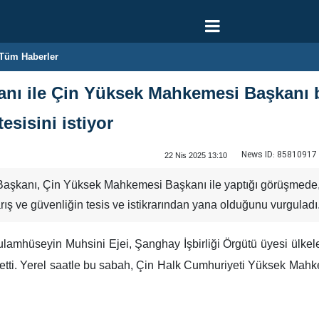
Tüm Haberler
anı ile Çin Yüksek Mahkemesi Başkanı bi
esisini istiyor
News ID:
85810917
22 Nis 2025 13:10
aşkanı, Çin Yüksek Mahkemesi Başkanı ile yaptığı görüşmede, İra
arış ve güvenliğin tesis ve istikrarından yana olduğunu vurguladı
lamhüseyin Muhsini Ejei, Şanghay İşbirliği Örgütü üyesi ülkeler
 etti. Yerel saatle bu sabah, Çin Halk Cumhuriyeti Yüksek Mahk