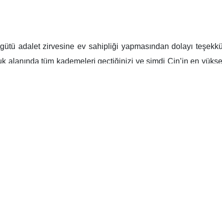
Örgütü adalet zirvesine ev sahipliği yapmasından dolayı teşe
uk alanında tüm kademeleri geçtiğinizi ve şimdi Çin’in en yükse
am Cumhuriyeti’nin yargı sisteminde çeşitli sorumluluklar üstlen
e Çin arasında imzalanan 25 yıllık stratejik belgeye ve iki ülk
ceğini belirtti.
lkelerin yüksek potansiyele sahip olduğuna dikkat çeken Ejei, 
 daha kapsamlı işbirliği ve güncel yöntemlere ihtiyaç duyduğu
iminin Gazze’de işlediği vahşi suçlara değinerek “Siyonist rejim,
ilinçli biçimde sivilleri, mültecileri, hastaları ve çocukları
suçları ve soykırımı durdurmak için harekete geçmeliyiz.” dedi.