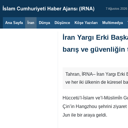
7 Ağustos 2026
Ana Sayfa
İran
Dünya
Düşünce
Köşe Yazıları
Multimedya
İran Yargı Erki Başk
barış ve güvenliğin t
Tahran, İRNA– İran Yargı Erki B
ve her iki ülkenin de küresel b
Hüccetü’l-İslam ve’l-Müslimîn Gu
Çin’in Hangzhou şehrini ziyaret
Jun ile bir araya geldi.