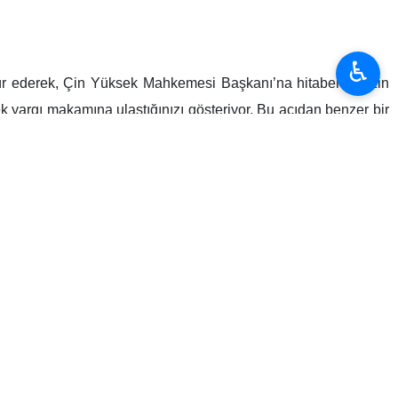
♿︎
kkür ederek, Çin Yüksek Mahkemesi Başkanı’na hitaben, “Sizin
k yargı makamına ulaştığınızı gösteriyor. Bu açıdan benzer bir
dim.” dedi.
e arasındaki ilişki perspektifine değinerek, bu belgenin ikili
bu ülkelerin organize suç, siber suçlar, kaçakçılık, kara para
nu söyledi.
 Gazze’de bir buçuk yılı aşkın süredir en vahşi suçları işliyor.
 hedef almaktadır. Şanghay İşbirliği Örgütü’nün kapasitesinden