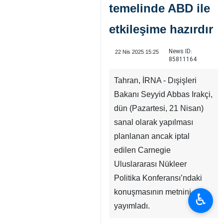
temelinde ABD ile
etkileşime hazırdır
News ID:
22 Nis 2025 15:25
85811164
Tahran, İRNA - Dışişleri
Bakanı Seyyid Abbas Irakçi,
dün (Pazartesi, 21 Nisan)
sanal olarak yapılması
planlanan ancak iptal
edilen Carnegie
Uluslararası Nükleer
Politika Konferansı’ndaki
konuşmasının metnini
♿︎
yayımladı.