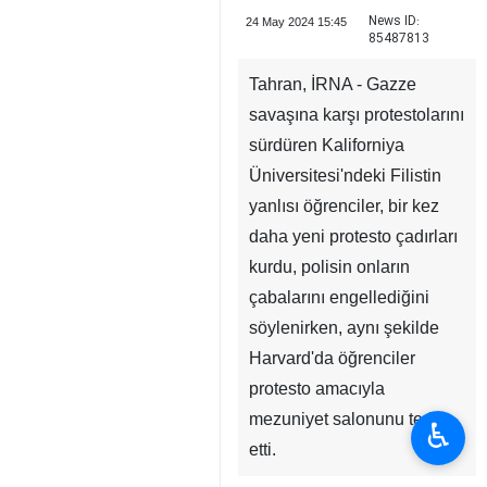
News ID:
24 May 2024 15:45
85487813
Tahran, İRNA - Gazze
savaşına karşı protestolarını
sürdüren Kaliforniya
Üniversitesi'ndeki Filistin
yanlısı öğrenciler, bir kez
daha yeni protesto çadırları
kurdu, polisin onların
çabalarını engellediğini
söylenirken, aynı şekilde
Harvard'da öğrenciler
protesto amacıyla
mezuniyet salonunu terk
♿︎
etti.