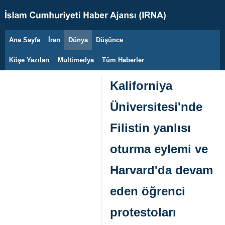
Ana Sayfa
İran
Dünya
Düşünce
6 Ağustos 2026
Köşe Yazıları
Multimedya
Tüm Haberler
Kaliforniya
Üniversitesi'nde
Filistin yanlısı
oturma eylemi ve
Harvard'da devam
eden öğrenci
protestoları