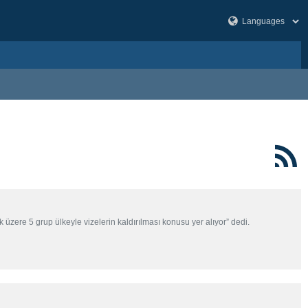
ere 5 grup ülkeyle vizelerin kaldırılması konusu yer alıyor” dedi.