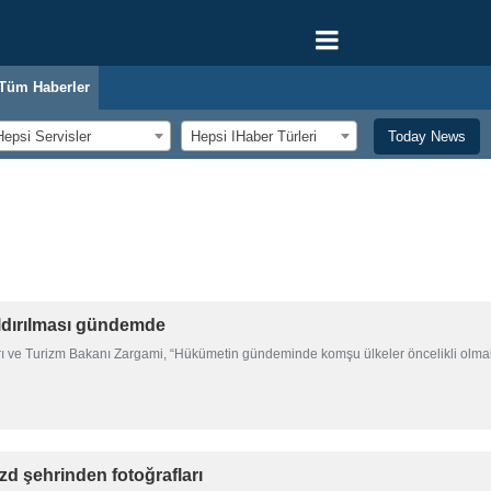
Tüm Haberler
Hepsi Servisler
Hepsi اHaber Türleri
Today News
aldırılması gündemde
ı ve Turizm Bakanı Zargami, “Hükümetin gündeminde komşu ülkeler öncelikli olmak üz
ezd şehrinden fotoğrafları