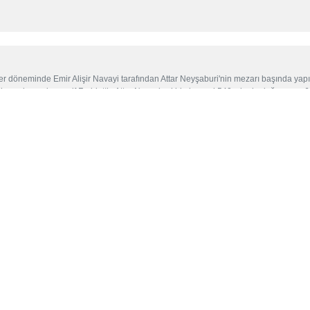
 döneminde Emir Alişir Navayi tarafından Attar Neyşaburi'nin mezarı başında yapılm
anlı meşhur şair ve arif Feridettin Attar Neyşaburi hicri şemsi 540 yılında doğmuş ve
 ve kültürüne ilgi duyanları ağırlamaktadır.
tişamlı sembolü
ykeller ve geçmişte Bahtiyari Kavminin taş heykeltıraş sanatçıları tarafından asla
 örneklerinden farklı olan Tebriz Cihanşah Camii veya Kebut Camii İran mimarisi en 