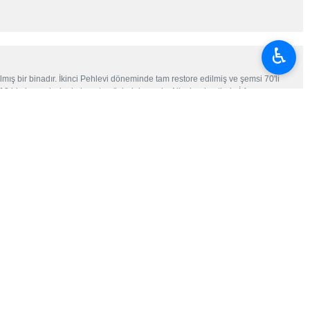
♿︎
ış bir binadır. İkinci Pehlevi döneminde tam restore edilmiş ve şemsi 70'li
 618 hicri şemsi yılında hayata gözlerini yumdu. Nişabur kentinde İrfan
n şeklinde yapılmış ve bu kavim tarafından cesaret sembolü olarak kavim
değerleri eserlerinden biridir. bu binanın yaşı Hicri 9. yüzyılına dayanıyor.