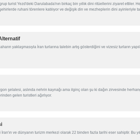
urist Yezd'deki Darulabada'nın birkaç bin yıllık dini ritüellerini ziyaret ettiler. Her
ehirlerde ruhani törenlere katılıyor ve değişik din ve mezheplerin dini ayinleriyle ta
Alternatif
rın yaklaşmasıyla İran turlarına talebin artış gösterdiğini ve vizesiz turların yapılab
n şelalesi, aslında nehrin kaynağı ama ilginç olan şu ki dağın zirvesinde herhangi 
rinden gelen turistleri ağırlıyor.
i
 İran'ın ve dünyanın turizm merkezi olarak 22 binden fazla tarihi eser sahiptir. Bu yı