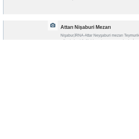
Attarı Nişaburi Mezarı
Nişabur,İRNA-Attar Neyşaburi mezarı Teymuriler
yıllarda ise küçük bir restorasyon geçirmiş. İr
Sokağında bulunan mezarı her yıl İran edebiyatı
Taş aslan; Bahtiyari Kavminin ih
Şehrekürd,İRNA-Taş aslanlar, taştan yapılan he
büyükleri mezarlarına yer veriyorlardı.
İran’ın Tebriz İlinde Kebut Camii
Tebriz,İRNA-Mimari açısıdan diğer cami mimarisi