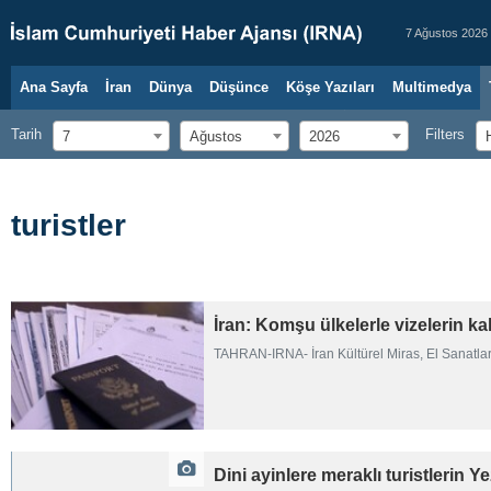
7 Ağustos 2026
Ana Sayfa
İran
Dünya
Düşünce
Köşe Yazıları
Multimedya
Tarih
Filters
7
Ağustos
2026
turistler
İran: Komşu ülkelerle vizelerin k
TAHRAN-IRNA- İran Kültürel Miras, El Sanatlar
Dini ayinlere meraklı turistlerin Y