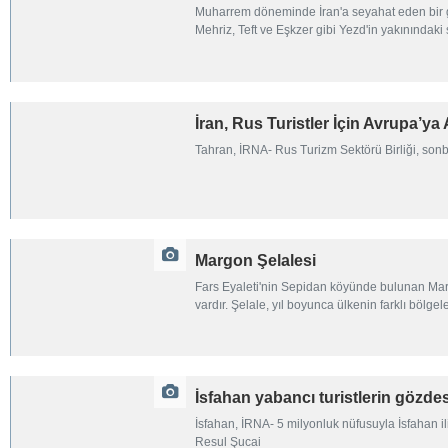
Muharrem döneminde İran'a seyahat eden bir grup t
Mehriz, Teft ve Eşkzer gibi Yezd'in yakınındaki ş
İran, Rus Turistler İçin Avrupa’ya 
Tahran, İRNA- Rus Turizm Sektörü Birliği, sonbaha
Margon Şelalesi
Fars Eyaleti'nin Sepidan köyünde bulunan Margo
vardır. Şelale, yıl boyunca ülkenin farklı bölgele
İsfahan yabancı turistlerin gözdes
İsfahan, İRNA- 5 milyonluk nüfusuyla İsfahan ili
Resul Şucai