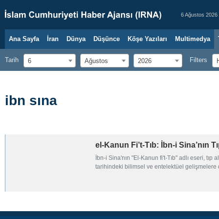
6 Ağustos 2026
Ana Sayfa
İran
Dünya
Düşünce
Köşe Yazıları
Multimedya
Tarih
Filters
6
Ağustos
2026
ibn sına
el-Kanun Fi’t-Tıb: İbn-i Sina’nın 
İbn-i Sina'nın "El-Kanun fi't-Tıb" adlı eseri, tı
tarihindeki bilimsel ve entelektüel gelişmelere d