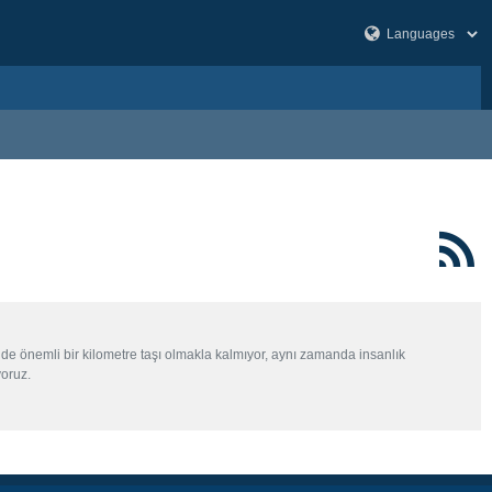
üründe önemli bir kilometre taşı olmakla kalmıyor, aynı zamanda insanlık
yoruz.