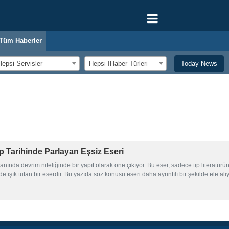
Tüm Haberler
Hepsi Servisler
Hepsi اHaber Türleri
Today News
Tıp Tarihinde Parlayan Eşsiz Eseri
p alanında devrim niteliğinde bir yapıt olarak öne çıkıyor. Bu eser, sadece tıp literat
e ışık tutan bir eserdir. Bu yazıda söz konusu eseri daha ayrıntılı bir şekilde ele alı