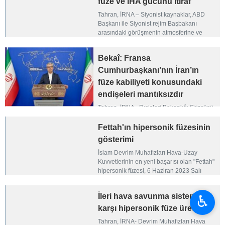
füze ve İHA gücünü itiraf
Tahran, İRNA – Siyonist kaynaklar, ABD
Başkanı ile Siyonist rejim Başbakanı
arasındaki görüşmenin atmosferine ve
Tahran’a karşı anlaşma sağlanamaması
durumunda askeri müdahale iddialarına
Bekaî: Fransa
değinerek, aynı zamanda İran İslam
Cumhuriyeti’nin büyük füze ve insansız
Cumhurbaşkanı’nın İran’ın
hava aracı (İHA) gücünü de kabul etti.
füze kabiliyeti konusundaki
endişeleri mantıksızdır
Tahran, İRNA - Dışişleri Bakanlığı Sözcüsü
İsmail Bekaî, Fransa Cumhurbaşkanı
Emmanuel Macron’un İran’ın füze
Fettah'ın hipersonik füzesinin
kapasitesi veya barışçıl nükleer faaliyetleri
gösterimi
konusundaki endişelerinin hiçbir mantıklı
İslam Devrim Muhafızları Hava-Uzay
temele dayanmadığını belirtti.
Kuvvetlerinin en yeni başarısı olan "Fettah"
hipersonik füzesi, 6 Haziran 2023 Salı
sabahı Cumhurbaşkanı Ayetullah Seyyid
İbrahim Reisi'nin huzurunda tanıtıldı.
İleri hava savunma sistemine
♿︎
karşı hipersonik füze ürettik
Tahran, İRNA- Devrim Muhafızları Hava