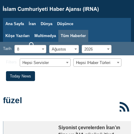
Ana Sayfa
İran
Dünya
Düşünce
8 Ağustos 2026
Köşe Yazıları
Multimedya
Tüm Haberler
Tarih
8
Ağustos
2026
Filters
Hepsi Servisler
Hepsi اHaber Türleri
Today News
füzel
Siyonist çevrelerden İran’ın