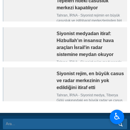
Tepeleri'ndeki casusluk
merkezi kapatılıyor
Tahran, İRNA - Siyonist rejimin en büyük
casusluk ve istihbarat merkezlerinden biri,
Hizbullah'ın düzenlediği füze saldırısının
ardından kapanma aşamasına geldi.
Siyonist medyadan itiraf:
Hizbullah'ın insansız hava
araçları İsrail'in radar
sistemine meydan okuyor
Tahran, İRNA - Siyonist rejim medyasında
yer alan haberlere göre, Hizbullahı'n
kullandığı insansız hava araçları, İsrail
Siyonist rejim, en büyük casus
rejiminin hava kuvvetlerinin radar ve
ve radar merkezinin yok
tanımlama sistemlerine meydan okuyor.
edildiğini itiraf etti
Tahran, İRNA - Siyonist medya, Tiberya
Gölü yakınındaki en büyük radar ve casus
merkezinin imha edildiğini ve ağır hasar
aldığını itiraf etti.
♿︎