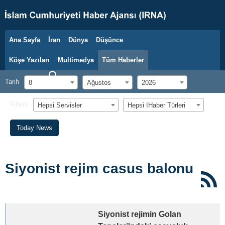
Ana Sayfa
İran
Dünya
Düşünce
8 Ağustos 2026
Köşe Yazıları
Multimedya
Tüm Haberler
Tarih
8
Ağustos
2026
Filters
Hepsi Servisler
Hepsi اHaber Türleri
Today News
Siyonist rejim casus balonu
Siyonist rejimin Golan