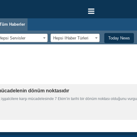
Tüm Haberler
Hepsi Servisler
Hepsi اHaber Türleri
Today News
 mücadelenin dönüm noktasıdır
t işgalcilere karşı mücadelesinde 7 Ekim’in tarihi bir dönüm noktası olduğunu vurgu