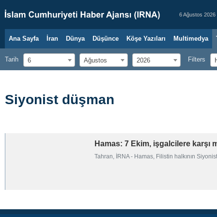
6 Ağustos 2026
Ana Sayfa
İran
Dünya
Düşünce
Köşe Yazıları
Multimedya
Tarih
Filters
6
Ağustos
2026
Siyonist düşman
Hamas: 7 Ekim, işgalcilere karşı
Tahran, İRNA - Hamas, Filistin halkının Siyonis