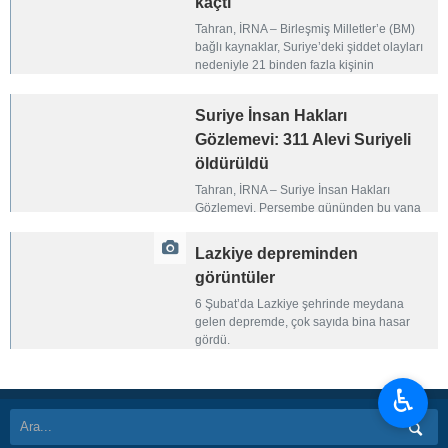
kaçtı
Tahran, İRNA – Birleşmiş Milletler’e (BM)
bağlı kaynaklar, Suriye’deki şiddet olayları
nedeniyle 21 binden fazla kişinin
Lübnan’a kaçtığını duyurdu.
Suriye İnsan Hakları
Gözlemevi: 311 Alevi Suriyeli
öldürüldü
Tahran, İRNA – Suriye İnsan Hakları
Gözlemevi, Perşembe gününden bu yana
311 Alevi Suriyelinin öldürüldüğünü
duyurdu.
Lazkiye depreminden
görüntüler
6 Şubat’da Lazkiye şehrinde meydana
gelen depremde, çok sayıda bina hasar
gördü.
♿︎