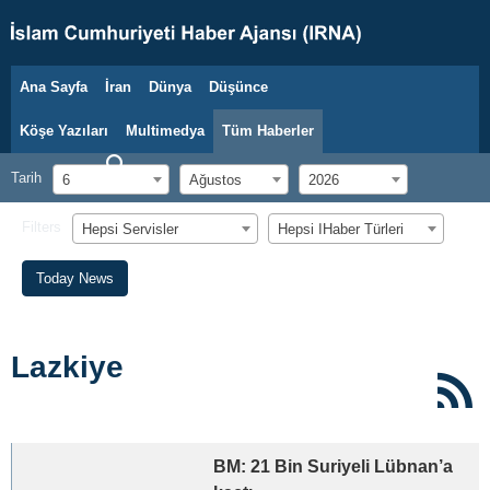
Ana Sayfa
İran
Dünya
Düşünce
6 Ağustos 2026
Köşe Yazıları
Multimedya
Tüm Haberler
Tarih
6
Ağustos
2026
Filters
Hepsi Servisler
Hepsi اHaber Türleri
Today News
Lazkiye
BM: 21 Bin Suriyeli Lübnan’a