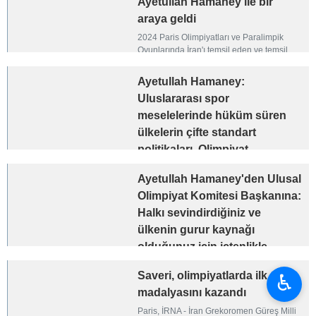
Ayetullah Hamaney ile bir
araya geldi
2024 Paris Olimpiyatları ve Paralimpik
Oyunlarında İran'ı temsil eden ve temsil
edecek olan sporcular bu gün İmam
Humeyni Hüseyniyesi'nde Ayetullah
Ayetullah Hamaney:
Hamaney ile bir araya geldi.
Uluslararası spor
meselelerinde hüküm süren
ülkelerin çifte standart
politikaları, Olimpiyat
Oyunları'nda bariz ortadaydı
Ayetullah Hamaney'den Ulusal
Tahran, İRNA- İran'ın dini lideri son
Olimpiyat Komitesi Başkanına:
Olimpiyat Oyunları'nda uluslararası spor
meselelerinde hüküm süren ülkelerin çifte
Halkı sevindirdiğiniz ve
standart politikalarının bariz bir şekilde
ülkenin gurur kaynağı
görüldüğünü vurguladı.
olduğunuz için içtenlikle
teşekkür ederim
Saveri, olimpiyatlarda ilk altın
♿︎
Tahran, İRNA- İslam Devrimi Lideri
madalyasını kazandı
Ayetullah Hamaney, Ulusal Olimpiyat
Komitesi Başkanının mektubuna cevaben,
Paris, İRNA - İran Grekoromen Güreş Milli