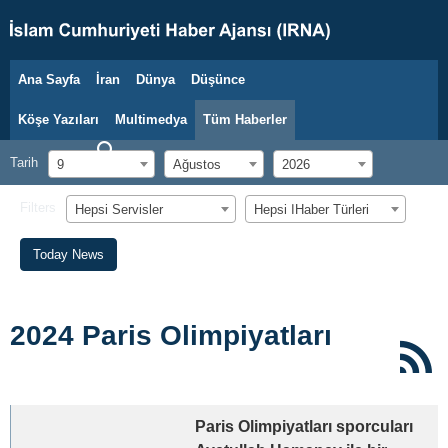
Ana Sayfa
İran
Dünya
Düşünce
9 Ağustos 2026
Köşe Yazıları
Multimedya
Tüm Haberler
Tarih
9
Ağustos
2026
Filters
Hepsi Servisler
Hepsi اHaber Türleri
Today News
2024 Paris Olimpiyatları
Paris Olimpiyatları sporcuları