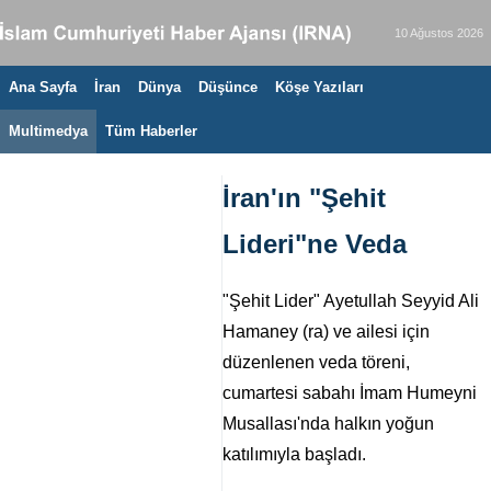
10 Ağustos 2026
Ana Sayfa
İran
Dünya
Düşünce
Köşe Yazıları
Multimedya
Tüm Haberler
İran'ın "Şehit
Lideri"ne Veda
"Şehit Lider" Ayetullah Seyyid Ali
Hamaney (ra) ve ailesi için
düzenlenen veda töreni,
cumartesi sabahı İmam Humeyni
Musallası'nda halkın yoğun
katılımıyla başladı.