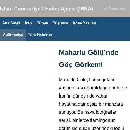
9 Ağustos 2026
Ana Sayfa
İran
Dünya
Düşünce
Köşe Yazıları
Multimedya
Tüm Haberler
Maharlu Gölü’nde
Göç Görkemi
Maharlu Gölü, flamingoların
yoğun olarak görüldüğü günlerde
İran’ın güneyinde yaban
hayatına dair eşsiz bir manzara
sunuyor. Bu hava fotoğrafları
serisi, binlerce flamingonun
gölün sığ suları üzerindeki toplu