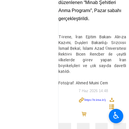
düzenlenen “Minab Şehitleri
Anma Programı”, Pazar sabahı
gerçekleştirildi.
Törene, İran Eğitim Bakanı Alirıza
Kazımi, Dışişleri Bakanlığı Sözcüsü
İsmail Bekaî, İslami Azad Üniversitesi
Rektörü Bicen Rencber ile çeşitli
ülkelerde görev yapan İran
büyükelçileri ve çok sayıda davetli
katıldı.
Fotoğraf: Ahmed Muini Cem
7 Haz 2026 14:48
♿︎