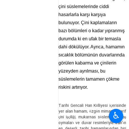
çini süslemelerinde ciddi
hasarlarla karşı karşıya
bulunuyor. Çini kaplamaların
bazı bölümleri o kadar yıpranmış
durumda ki en ufak bir temasla
dahi dökülüyor. Ayrıca, hamamın
sıcaklık bölümünün duvarlarında
görülen kabarma ve çinilerin
yüzeyden ayrılması, bu
süslemelerin tamamen çökme
riskini artırıyor.
Tarihi Gencali Han Külliyesi içerisinde
yer alan hamam; özgün mimarisi, zarif
♿︎
çini işçiliği, mukarnas süslemeleri, taş
oymaları ve duvar resimleriyle İran’ın
en değerli tarihi hamamlarından biri