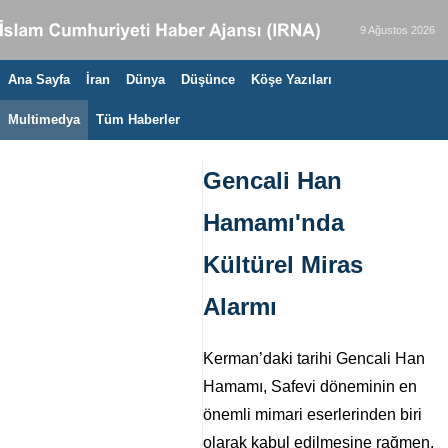
9 Ağustos 2026
Ana Sayfa
İran
Dünya
Düşünce
Köşe Yazıları
Multimedya
Tüm Haberler
Gencali Han
Hamamı'nda
Kültürel Miras
Alarmı
Kerman’daki tarihi Gencali Han
Hamamı, Safevi döneminin en
önemli mimari eserlerinden biri
olarak kabul edilmesine rağmen,