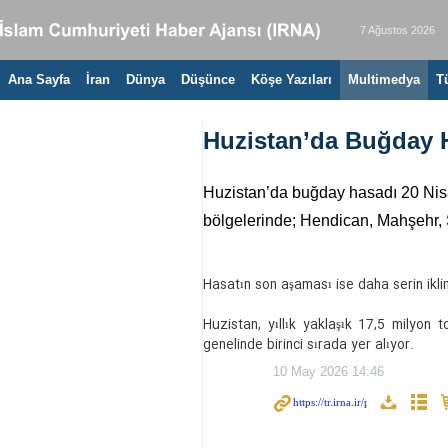
7 Ağustos 2026
Ana Sayfa
İran
Dünya
Düşünce
Köşe Yazıları
Multimedya
T
Huzistan’da Buğday 
Huzistan’da buğday hasadı 20 Nisa
bölgelerinde; Hendican, Mahşehr, Ş
Hasatın son aşaması ise daha serin iklim
Huzistan, yıllık yaklaşık 17,5 milyon t
genelinde birinci sırada yer alıyor.
10 May 2026 14:46