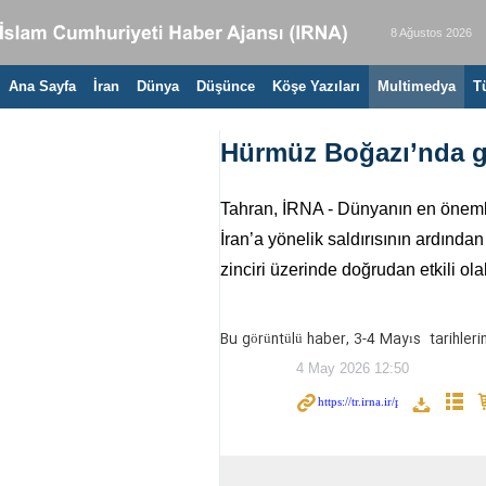
8 Ağustos 2026
Ana Sayfa
İran
Dünya
Düşünce
Köşe Yazıları
Multimedya
T
Hürmüz Boğazı’nda 
Tahran, İRNA - Dünyanın en önemli e
İran’a yönelik saldırısının ardında
zinciri üzerinde doğrudan etkili ol
Bu görüntülü haber, 3-4 Mayıs tarihleri
4 May 2026 12:50