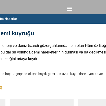
üm Haberler
gemi kuyruğu
nerji ve deniz ticareti güzergâhlarından biri olan Hürmüz Boğazı
n bu dar su yolunda gemi hareketlerinin durması ya da gecikmesi, 
abileceğini ortaya koydu.
nde boğaz girişinde oluşan büyük gemilerin uzun kuyruklarını yansıtıyor.