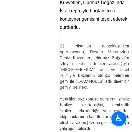
Kuvvetleri, Hürmüz Boğazı’nda
İsrail rejimiyle bağlantılı iki
konteyner gemisini tespit ederek
durdurdu.
22 Nisan'da gerçekleştirilen
operasyonda, Devrim Muhafızları
Deniz Kuvvetleri, Hürmüz Boğazı’nı
izleyen akıllı sistemler aracılığıyla
“MSC-FRANCESCA” adlı ve İsrail
rejimiyle bağlantılı olduğu belirtilen
gemi ile “EPAMINODES” adlı diğer bir
gemiyi belirledi.
Yetkililer, söz konusu gemilerin izinsiz
faaliyet gösterdiğini, denizcilik
ihlallerini tekrarladığını ve seyrüsefer
♿︎
ekipmanlarında kasıtlı olarak aksaklık
oluşturarak boğazdan gizlice çıkmaya
çalıştığını bildirdi.