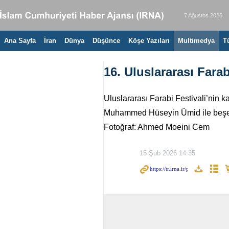
7 Ağustos 2026
Ana Sayfa
İran
Dünya
Düşünce
Köşe Yazıları
Multimedya
T
16. Uluslararası Fara
Uluslararası Farabi Festivali’nin
Muhammed Hüseyin Ümid ile beşeri 
Fotoğraf: Ahmed Moeini Cem
15 Şub 2026 14:35