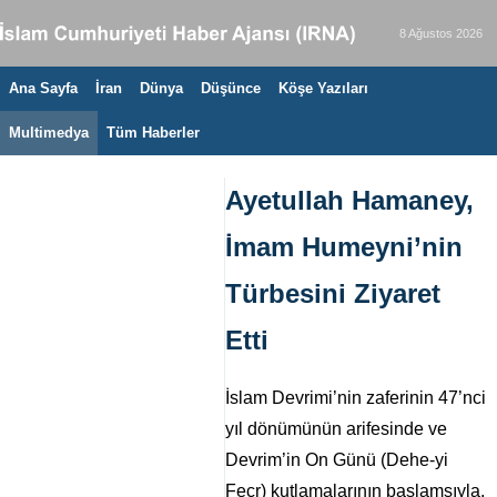
8 Ağustos 2026
Ana Sayfa
İran
Dünya
Düşünce
Köşe Yazıları
Multimedya
Tüm Haberler
Ayetullah Hamaney,
İmam Humeyni’nin
Türbesini Ziyaret
Etti
İslam Devrimi’nin zaferinin 47’nci
yıl dönümünün arifesinde ve
Devrim’in On Günü (Dehe-yi
Fecr) kutlamalarının başlamsıyla,