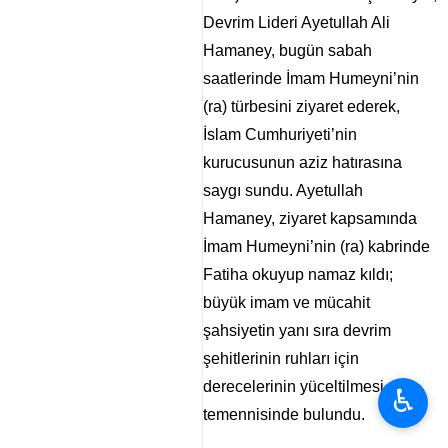
Devrim Lideri Ayetullah Ali
Hamaney, bugün sabah
saatlerinde İmam Humeyni’nin
(ra) türbesini ziyaret ederek,
İslam Cumhuriyeti’nin
kurucusunun aziz hatırasına
saygı sundu. Ayetullah
Hamaney, ziyaret kapsamında
İmam Humeyni’nin (ra) kabrinde
Fatiha okuyup namaz kıldı;
büyük imam ve mücahit
şahsiyetin yanı sıra devrim
şehitlerinin ruhları için
derecelerinin yüceltilmesi
♿︎
temennisinde bulundu.