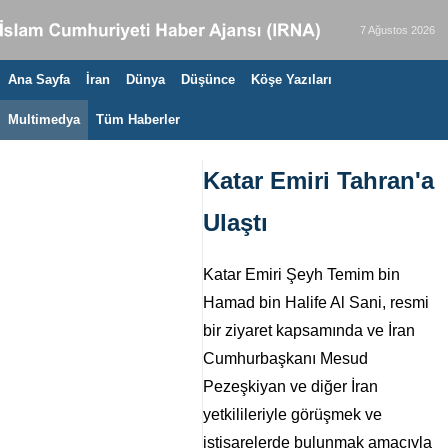
7 Ağustos 2026
Ana Sayfa
İran
Dünya
Düşünce
Köşe Yazıları
Multimedya
Tüm Haberler
Katar Emiri Tahran'a
Ulaştı
Katar Emiri Şeyh Temim bin
Hamad bin Halife Al Sani, resmi
bir ziyaret kapsamında ve İran
Cumhurbaşkanı Mesud
Pezeşkiyan ve diğer İran
yetkilileriyle görüşmek ve
istişarelerde bulunmak amacıyla