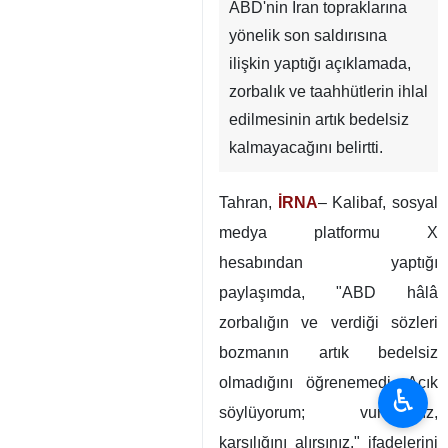
ABD'nin İran topraklarına
yönelik son saldırısına
ilişkin yaptığı açıklamada,
zorbalık ve taahhütlerin ihlal
edilmesinin artık bedelsiz
kalmayacağını belirtti.
Tahran,
İRNA
– Kalibaf, sosyal
medya platformu X
hesabından yaptığı
paylaşımda, "ABD hâlâ
zorbalığın ve verdiği sözleri
bozmanın artık bedelsiz
olmadığını öğrenemedi. Açık
♿︎
söylüyorum; vurursanız,
karşılığını alırsınız." ifadelerini