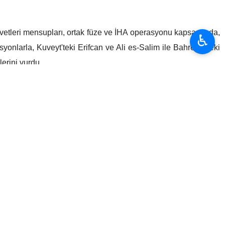
ı ihlal ederek gerçekleştirdiği saldırının ardından", Kuveyt
♿︎
al ederek gerçekleştirdiği saldırının ardından" yayımladığı
 karşısında zafer versin ve mümin bir topluluğun gönüllerine şifa
la, ilahi velayetin değerini ve halk ile İslami lider arasındaki