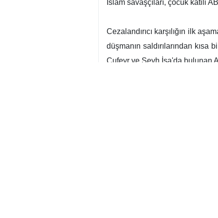
İran Devrim Muhafızları Ordusu
ve Bahreyn'deki ABD üslerine ait
Tahran,
İRNA
– İran Devrim Muh
açıklama metni;
Rahman ve Rahim olan Allah'ın 
"Onlarla savaşın ki Allah onları 
versin."
"Aziz İran milleti, onurlu ve müca
Dünya tarihinde benzeri görülmemi