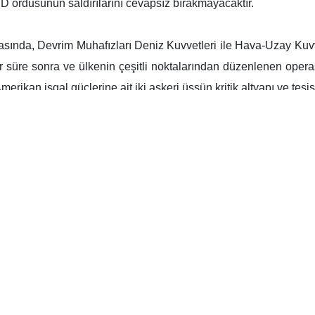
, yayımladığı açıklamada, "çocuk katili ABD ordusunun anlaşmalar
 kritik altyapı ve tesislerin hedef alındığını duyurdu.
afızları Ordusu, "çocuk katili ABD ordusunun anlaşmaları ihl
adıyla
sizin ellerinizle azaplandırsın, onları rezil etsin, size onların
deleci Irak halkı;
ş cenaze törenine gösterdiğiniz zamanında ve bilinçli katılımınız