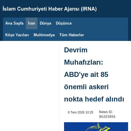
Ana Sayfa
İran
Dünya
Düşünce
8 Ağustos 2026
Köşe Yazıları
Multimedya
Tüm Haberler
Devrim
Muhafızları:
ABD'ye ait 85
önemli askeri
nokta hedef alındı
News ID:
8 Tem 2026 10:25
86203856