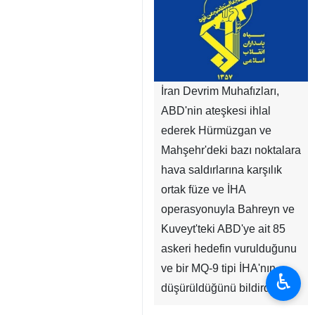
İran Devrim Muhafızları,
ABD'nin ateşkesi ihlal
ederek Hürmüzgan ve
Mahşehr'deki bazı noktalara
hava saldırlarına karşılık
ortak füze ve İHA
operasyonuyla Bahreyn ve
Kuveyt'teki ABD'ye ait 85
askeri hedefin vurulduğunu
ve bir MQ-9 tipi İHA'nın
♿︎
düşürüldüğünü bildirdi.