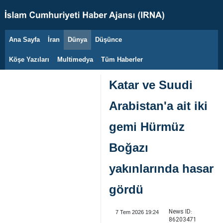
Ana Sayfa
İran
Dünya
Düşünce
6 Ağustos 2026
Köşe Yazıları
Multimedya
Tüm Haberler
Katar ve Suudi
Arabistan'a ait iki
gemi Hürmüz
Boğazı
yakınlarında hasar
gördü
News ID:
7 Tem 2026 19:24
86203471