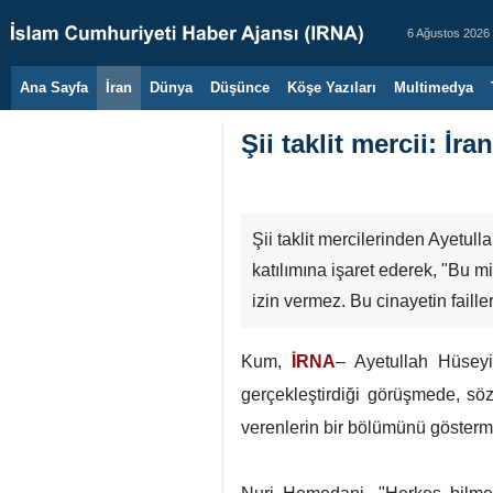
6 Ağustos 2026
Ana Sayfa
İran
Dünya
Düşünce
Köşe Yazıları
Multimedya
Şii taklit mercii: İra
Şii taklit mercilerinden Ayetul
katılımına işaret ederek, "Bu m
izin vermez. Bu cinayetin faill
Kum,
İRNA
– Ayetullah Hüseyi
gerçekleştirdiği görüşmede, sö
verenlerin bir bölümünü göstermek