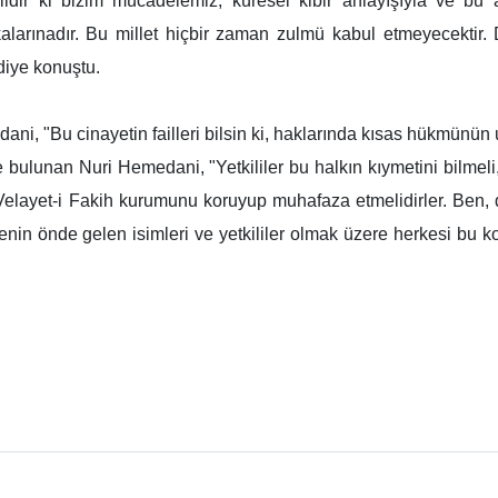
dir ki bizim mücadelemiz, küresel kibir anlayışıyla ve bu anl
larınadır. Bu millet hiçbir zaman zulmü kabul etmeyecektir. Di
diye konuştu.
ani, "Bu cinayetin failleri bilsin ki, haklarında kısas hükmünün
de bulunan Nuri Hemedani, "Yetkililer bu halkın kıymetini bilme
, Velayet-i Fakih kurumunu koruyup muhafaza etmelidirler. Ben
nin önde gelen isimleri ve yetkililer olmak üzere herkesi bu ko