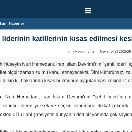
Tüm Haberler
n liderinin katillerinin kısas edilmesi kes
News ID:
86202620
6 Tem 2026 17:23
lah Hüseyin Nuri Hemedani, İran İslam Devrimi'nin "şehit lideri
illet hiçbir zaman zulmü kabul etmeyecektir. Dini kültürümüz, zali
eri bilsin ki, haklarında kısas hükmünün uygulanması kesindir." d
n Nuri Hemedani, İran İslam Devrimi'nin "şehit lideri"nin 
z konusu liderin yüksek ve seçkin konumuna dikkat çekerek, "
tedir. Bu ilahi şahsiyetin dünyanın dört bir yanında çok sayıda 