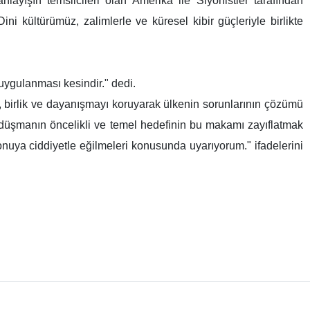
ayışın temsilcileri olan Amerika ile Siyonistler tarafından
ni kültürümüz, zalimlerle ve küresel kibir güçleriyle birlikte
 uygulanması kesindir." dedi.
li, birlik ve dayanışmayı koruyarak ülkenin sorunlarının çözümü
, düşmanın öncelikli ve temel hedefinin bu makamı zayıflatmak
nuya ciddiyetle eğilmeleri konusunda uyarıyorum." ifadelerini