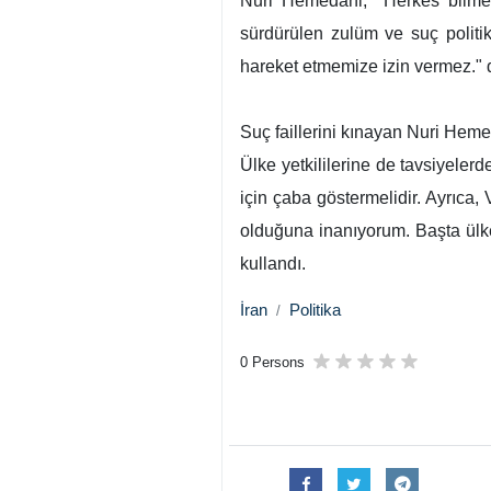
Nuri Hemedani, "Herkes bilmeli
sürdürülen zulüm ve suç politika
hareket etmemize izin vermez." 
Suç faillerini kınayan Nuri Hemed
Ülke yetkililerine de tavsiyeler
için çaba göstermelidir. Ayrıca
olduğuna inanıyorum. Başta ülke
kullandı.
İran
Politika
0 Persons