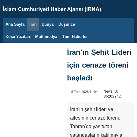
Ana Sayfa
İran
Dünya
Düşünce
6 Ağustos 2026
Köşe Yazıları
Multimedya
Tüm Haberler
İran'ın Şehit Lideri
için cenaze töreni
başladı
News ID:
6 Tem 2026 11:04
86202242
İran'ın şehit lideri ve
ailesinin cenaze töreni,
Tahran'da yas tutan
vatandaşların katılımıyla