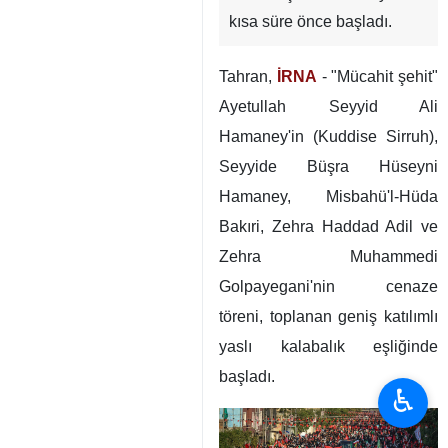
kısa süre önce başladı.
Tahran,
İRNA
- "Mücahit şehit"
Ayetullah Seyyid Ali
Hamaney'in (Kuddise Sirruh),
Seyyide Büşra Hüseyni
Hamaney, Misbahü'l-Hüda
Bakıri, Zehra Haddad Adil ve
Zehra Muhammedi
Golpayegani'nin cenaze
töreni, toplanan geniş katılımlı
yaslı kalabalık eşliğinde
başladı.
♿︎