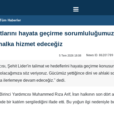
Tüm Haberler
matlarını hayata geçirme sorumluluğumuz
halka hizmet edeceğiz
News ID:
86201789
5 Tem 2026 18:08
ı, Şehit Lider'in talimat ve hedeflerini hayata geçirme konusund
r olacağımıza söz veriyoruz. Gücümüz yettiğince dini ve ahlaki
da ilerlemeye devam edeceğiz." dedi.
rinci Yardımcısı Muhammed Rıza Arif, İran halkının son dört 
de bir katılım sergilediğini ifade etti. Bu yoğun ilgi nedeniyle 