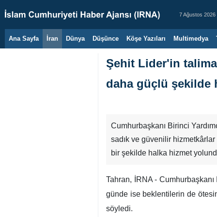
7 Ağustos 2026
Ana Sayfa
İran
Dünya
Düşünce
Köşe Yazıları
Multimedya
Şehit Lider'in tali
daha güçlü şekilde 
Cumhurbaşkanı Birinci Yardımcıs
sadık ve güvenilir hizmetkârla
bir şekilde halka hizmet yolun
Tahran, İRNA - Cumhurbaşkanı Bi
günde ise beklentilerin de ötesin
söyledi.