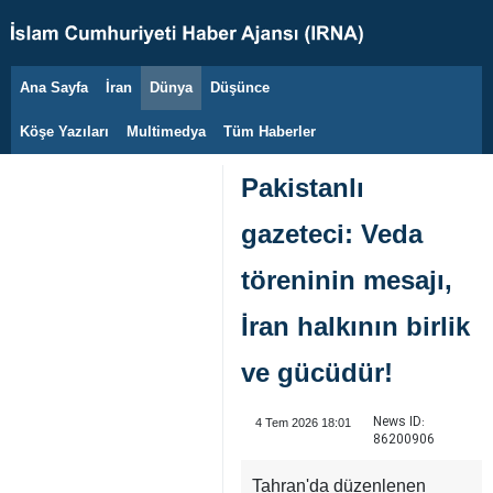
Ana Sayfa
İran
Dünya
Düşünce
6 Ağustos 2026
Köşe Yazıları
Multimedya
Tüm Haberler
Pakistanlı
gazeteci: Veda
töreninin mesajı,
İran halkının birlik
ve gücüdür!
News ID:
4 Tem 2026 18:01
86200906
Tahran'da düzenlenen