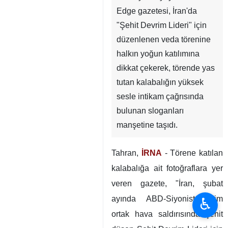
Edge gazetesi, İran'da
"Şehit Devrim Lideri" için
düzenlenen veda törenine
halkın yoğun katılımına
dikkat çekerek, törende yas
tutan kalabalığın yüksek
sesle intikam çağrısında
bulunan sloganları
manşetine taşıdı.
Tahran,
İRNA
- Törene katılan
kalabalığa ait fotoğraflara yer
veren gazete, "İran, şubat
ayında ABD-Siyonist rejim
♿︎
ortak hava saldırısında şehit