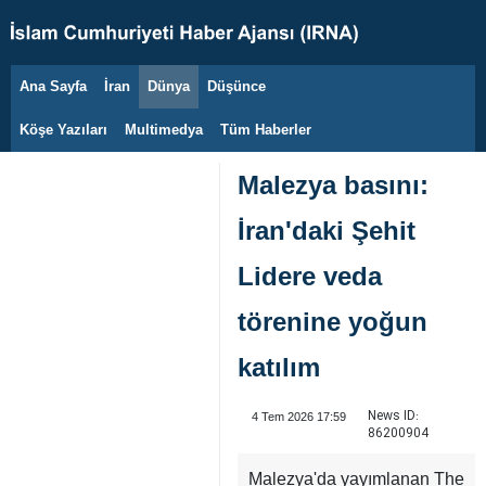
Ana Sayfa
İran
Dünya
Düşünce
6 Ağustos 2026
Köşe Yazıları
Multimedya
Tüm Haberler
Malezya basını:
İran'daki Şehit
Lidere veda
törenine yoğun
katılım
News ID:
4 Tem 2026 17:59
86200904
Malezya'da yayımlanan The