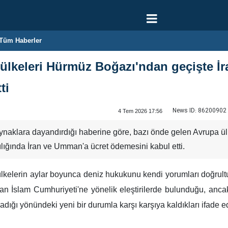
Tüm Haberler
lkeleri Hürmüz Boğazı'ndan geçişte İra
ti
News ID:
86200902
4 Tem 2026 17:56
ynaklara dayandırdığı haberine göre, bazı önde gelen Avrupa ü
rşılığında İran ve Umman'a ücret ödemesini kabul etti.
 ülkelerin aylar boyunca deniz hukukunu kendi yorumları doğrul
ran İslam Cumhuriyeti'ne yönelik eleştirilerde bulunduğu, anc
dığı yönündeki yeni bir durumla karşı karşıya kaldıkları ifade ed