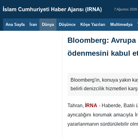
7 Ağustos 2026
Ana Sayfa
İran
Dünya
Düşünce
Köşe Yazıları
Multimedya
Bloomberg: Avrupa ü
ödenmesini kabul et
Bloomberg'in, konuya yakın ka
belirli denizcilik hizmetleri ka
Tahran,
İRNA
- Haberde, Batılı
ayrıcalığını korumak amacıyla İ
yararlanmanın sürdürülebilir olma