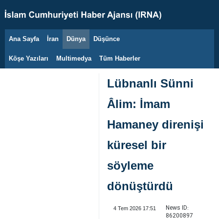
Ana Sayfa
İran
Dünya
Düşünce
7 Ağustos 2026
Köşe Yazıları
Multimedya
Tüm Haberler
Lübnanlı Sünni
Âlim: İmam
Hamaney direnişi
küresel bir
söyleme
dönüştürdü
News ID:
4 Tem 2026 17:51
86200897