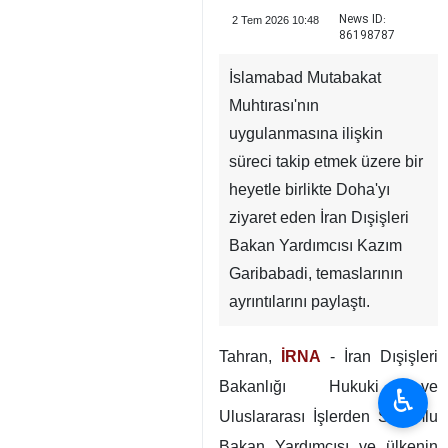
News ID:
2 Tem 2026 10:48
86198787
İslamabad Mutabakat
Muhtırası'nın
uygulanmasına ilişkin
süreci takip etmek üzere bir
heyetle birlikte Doha'yı
ziyaret eden İran Dışişleri
Bakan Yardımcısı Kazım
Garibabadi, temaslarının
ayrıntılarını paylaştı.
Tahran,
İRNA
- İran Dışişleri
Bakanlığı Hukuki ve
♿︎
Uluslararası İşlerden Sorumlu
Bakan Yardımcısı ve ülkenin