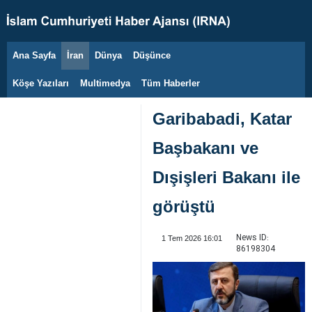
Ana Sayfa
İran
Dünya
Düşünce
9 Ağustos 2026
Köşe Yazıları
Multimedya
Tüm Haberler
Garibabadi, Katar
Başbakanı ve
Dışişleri Bakanı ile
görüştü
News ID:
1 Tem 2026 16:01
86198304