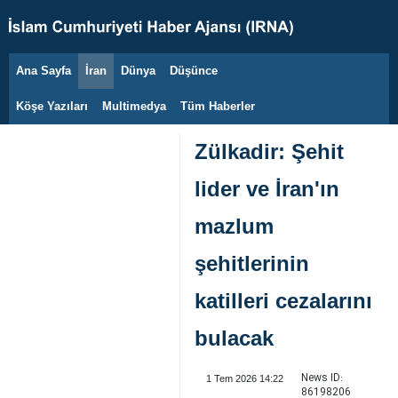
Ana Sayfa
İran
Dünya
Düşünce
6 Ağustos 2026
Köşe Yazıları
Multimedya
Tüm Haberler
Zülkadir: Şehit
lider ve İran'ın
mazlum
şehitlerinin
katilleri cezalarını
bulacak
News ID:
1 Tem 2026 14:22
86198206