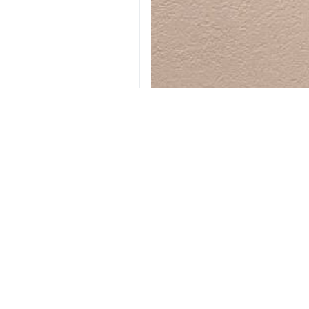
Londra, İRNA – İran'ın Birleşmi
Konseyi'nin 62. oturumunda yayı
teşekkür etti.
Bahreyni, sanal ortamda düzen
Cengcu'nun annesi Leyla Kavidel
Tanıkların, saldırı mağdurları