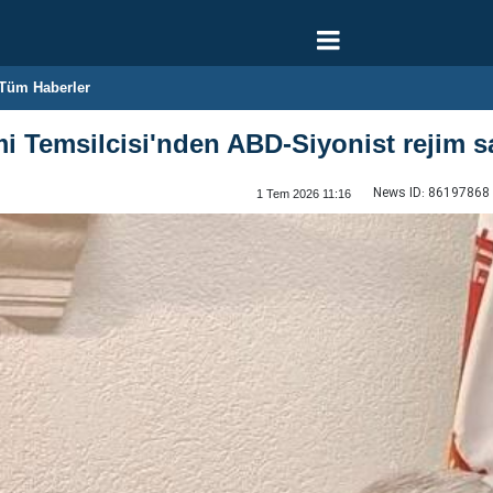
Tüm Haberler
i Temsilcisi'nden ABD-Siyonist rejim sal
News ID:
86197868
1 Tem 2026 11:16