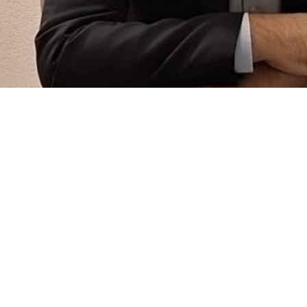
ş Milletler Cenevre Ofisi nezdindeki Daimi Temsilcisi ve Büyükelç
mlanan video mesajlarla ABD ve Siyonist rejimin İran toprakları
lenen toplantıda Lamerd'deki olaya tanıklık eden voleybol a
 ve Minab'daki Şecere-i Tayyibe Okulu'na düzenlenen saldırıda
nın sesini uluslararası kamuoyuna duyurma yönündeki çabaların