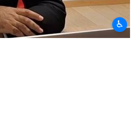
♿︎
isi Ali Bahreyni, Birleşmiş Milletler İnsan Hakları
na yönelik saldırılarının insani boyutunu aktaran tanıklara
ntrenörü Rahime Şehabi, yaşamını yitiren öğrenci Binyamin
n kurtulan Fatıma Zehra Şeyhabadi ile bir araya geldi.
ı takdir eden Bahreyni, İran halkının yaşadığı mağduriyetin