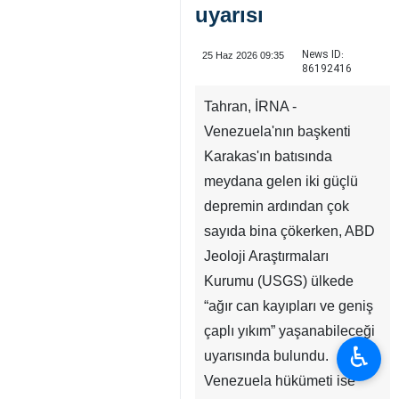
uyarısı
News ID:
25 Haz 2026 09:35
86192416
Tahran, İRNA -
Venezuela'nın başkenti
Karakas'ın batısında
meydana gelen iki güçlü
depremin ardından çok
sayıda bina çökerken, ABD
Jeoloji Araştırmaları
Kurumu (USGS) ülkede
“ağır can kayıpları ve geniş
çaplı yıkım” yaşanabileceği
♿︎
uyarısında bulundu.
Venezuela hükümeti ise