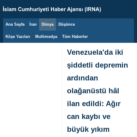
Ana Sayfa
İran
Dünya
Düşünce
7 Ağustos 2026
Köşe Yazıları
Multimedya
Tüm Haberler
Venezuela'da iki
şiddetli depremin
ardından
olağanüstü hâl
ilan edildi: Ağır
can kaybı ve
büyük yıkım