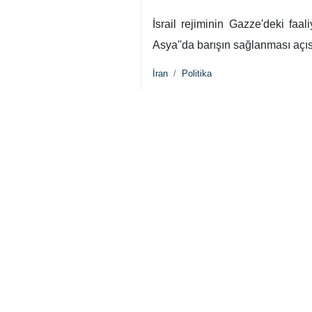
İsrail rejiminin Gazze'deki faa
Asya''da barışın sağlanması açıs
İran
Politika
0 Persons