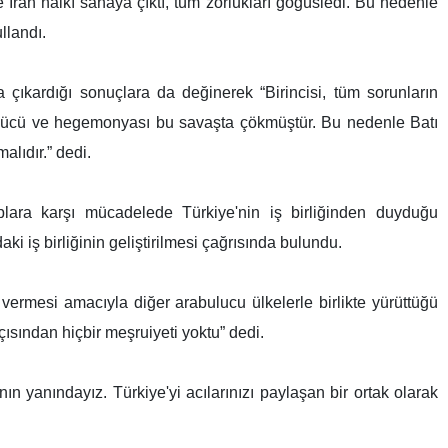
e İran halkı sahaya çıktı, tüm zorlukları göğüsledi. Bu nedenle
llandı.
çıkardığı sonuçlara da değinerek “Birincisi, tüm sorunların
te gücü ve hegemonyası bu savaşta çökmüştür. Bu nedenle Batı
alıdır.” dedi.
plara karşı mücadelede Türkiye'nin iş birliğinden duyduğu
ki iş birliğinin geliştirilmesi çağrısında bulundu.
esi amacıyla diğer arabulucu ülkelerle birlikte yürüttüğü
ısından hiçbir meşruiyeti yoktu” dedi.
ının yanındayız. Türkiye'yi acılarınızı paylaşan bir ortak olarak