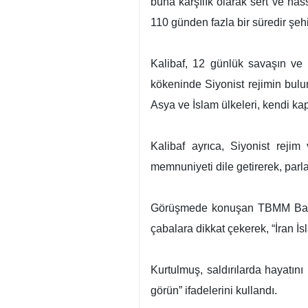
buna karşılık olarak sert ve has
110 günden fazla bir süredir şehi
Kalibaf, 12 günlük savaşın ve 
kökeninde Siyonist rejimin bulu
Asya ve İslam ülkeleri, kendi kap
Kalibaf ayrıca, Siyonist reji
memnuniyeti dile getirerek, parla
Görüşmede konuşan TBMM Başkan
çabalara dikkat çekerek, “İran İ
Kurtulmuş, saldırılarda hayatını 
görün” ifadelerini kullandı.