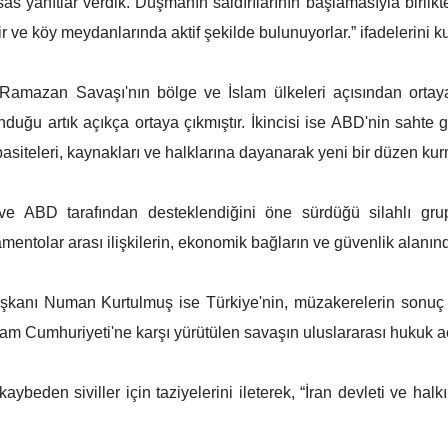
sas yanıtlar verdik. Düşmanın saldırılarının başlamasıyla birlikt
r ve köy meydanlarında aktif şekilde bulunuyorlar.” ifadelerini ku
Ramazan Savaşı'nın bölge ve İslam ülkeleri açısından ortaya 
nduğu artık açıkça ortaya çıkmıştır. İkincisi ise ABD'nin sah
asiteleri, kaynakları ve halklarına dayanarak yeni bir düzen kurm
m ve ABD tarafından desteklendiğini öne sürdüğü silahlı gru
mentolar arası ilişkilerin, ekonomik bağların ve güvenlik alanında
ı Numan Kurtulmuş ise Türkiye'nin, müzakerelerin sonuç verm
slam Cumhuriyeti'ne karşı yürütülen savaşın uluslararası hukuk aç
kaybeden siviller için taziyelerini ileterek, “İran devleti ve halk