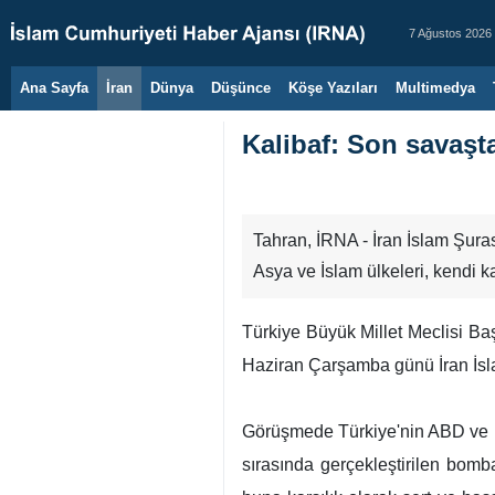
7 Ağustos 2026
Ana Sayfa
İran
Dünya
Düşünce
Köşe Yazıları
Multimedya
Kalibaf: Son savaş
Tahran, İRNA - İran İslam Şur
Asya ve İslam ülkeleri, kendi k
Türkiye Büyük Millet Meclisi Ba
Haziran Çarşamba günü İran İsla
Görüşmede Türkiye'nin ABD ve İsr
sırasında gerçekleştirilen bo