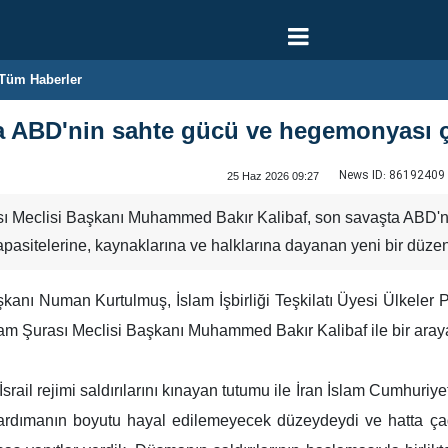
Tüm Haberler
ta ABD'nin sahte gücü ve hegemonyası 
News ID:
86192409
25 Haz 2026 09:27
ası Meclisi Başkanı Muhammed Bakır Kalibaf, son savaşta ABD'n
apasitelerine, kaynaklarına ve halklarına dayanan yeni bir düzen
şkanı Numan Kurtulmuş, İslam İşbirliği Teşkilatı Üyesi Ülkeler
m Şurası Meclisi Başkanı Muhammed Bakır Kalibaf ile bir araya
ail rejimi saldırılarını kınayan tutumu ile İran İslam Cumhuriye
mbardımanın boyutu hayal edilemeyecek düzeydeydi ve hatta ç