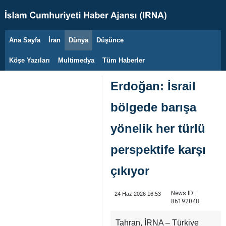
Ana Sayfa
İran
Dünya
Düşünce
8 Ağustos 2026
Köşe Yazıları
Multimedya
Tüm Haberler
Erdoğan: İsrail
bölgede barışa
yönelik her türlü
perspektife karşı
çıkıyor
News ID:
24 Haz 2026 16:53
86192048
Tahran, İRNA – Türkiye