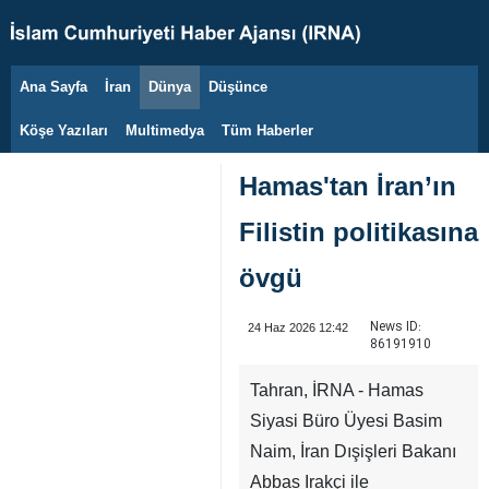
Ana Sayfa
İran
Dünya
Düşünce
9 Ağustos 2026
Köşe Yazıları
Multimedya
Tüm Haberler
Hamas'tan İran’ın
Filistin politikasına
övgü
News ID:
24 Haz 2026 12:42
86191910
Tahran, İRNA - Hamas
Siyasi Büro Üyesi Basim
Naim, İran Dışişleri Bakanı
Abbas Irakçi ile