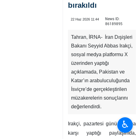
bırakıldı
News ID:
22 Haz 2026 11:44
86189895
Tahran, İRNA- İran Dışişleri
Bakanı Seyyid Abbas Irakçi,
sosyal medya platformu X
üzerinden yaptığı
açıklamada, Pakistan ve
Katar’ın arabuluculuğunda
İsviçre’de gerçekleştirilen
müzakerelerin sonuçlarını
değerlendirdi.
♿︎
Irakçi, pazartesi günü sabaha
karşı yaptığı paylaşımda,