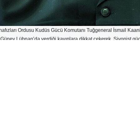
hafızları Ordusu Kudüs Gücü Komutanı Tuğgeneral İsmail Kaani, 
üney Lübnan’da verdiği kayıplara dikkat çekerek, Siyonist güç
şanacağı uyarısında bulundu.
udüs Gücü Komutanı Tuğgeneral İsmail Kaani, İsrail rejimi güçl
î varlığını sürdürmesine karşı sert ifadeler kullandı.
m ordusunun verdiği kayıplara işaret ederek şu ifadeleri kulland
st askerler, dört günden kısa bir sürede 100 kayıp verdiniz.
n tekrarlanacaktır; tıpkı o yıl bu topraklardan utanç ve aşağılanma
minin işgal ve saldırı politikalarında ısrar etmesi durumunda ben