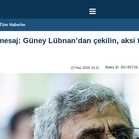
Tüm Haberler
mesaj: Güney Lübnan’dan çekilin, aksi t
News ID:
86189736
22 Haz 2026 10:11