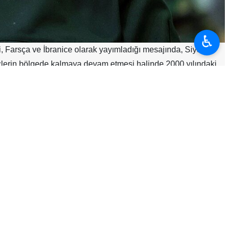
♿︎
Farsça ve İbranice olarak yayımladığı mesajında, Siyonist
lerin bölgede kalmaya devam etmesi halinde 2000 yılındaki
erine hitaben Farsça ve İbranice yayımladığı mesajında, İsrail
ı:
 Eğer kendi iradenizle Güney Lübnan’dan çekilmezseniz, 2000
 içinde kaçtığınız gibi.”»
zer bir sonla karşılaşacağını belirterek “Bugün de saldırganlık