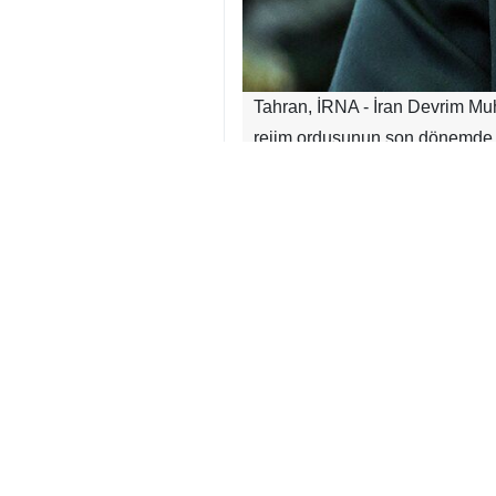
Tahran, İRNA - İran Devrim Mu
rejim ordusunun son dönemde G
geri çekilmenin benzerinin ya
İran Devrim Muhafızları Ordusu K
rejiminin Güney Lübnan’daki asker
Kaani, son günlerde Siyonist reji
«“Saldırgan ve terörist siyoni
yılındaki destansı direniş yenide
Kudüs Gücü Komutanı, İsrail reji