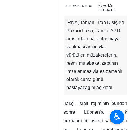
News ID:
16 Haz 2026 16:01
86184719
İRNA, Tahran - İran Dışişleri
Bakanı Irakçi, İran ile ABD
arasında nihai anlaşmaya
varılması amacıyla
yürütülen müzakerelerin,
resmi mutabakat zaptının
imzalanmasıyla eş zamanlı
♿︎
olarak cuma günü
başlayacağını açıkladı.