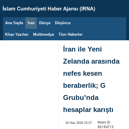
Ana Sayfa
İran
Dünya
Düşünce
9 Ağustos 2026
Köşe Yazıları
Multimedya
Tüm Haberler
İran ile Yeni
Zelanda arasında
nefes kesen
beraberlik; G
Grubu’nda
hesaplar karıştı
News ID:
16 Haz 2026 15:27
86184715