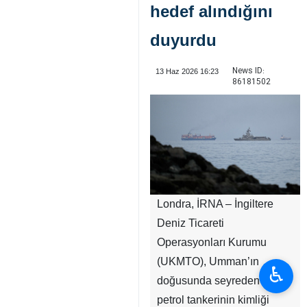
hedef alındığını
duyurdu
News ID:
13 Haz 2026 16:23
86181502
Londra, İRNA – İngiltere
Deniz Ticareti
Operasyonları Kurumu
(UKMTO), Umman’ın
♿︎
doğusunda seyreden bir
petrol tankerinin kimliği