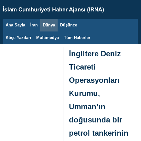
Ana Sayfa
İran
Dünya
Düşünce
6 Ağustos 2026
Köşe Yazıları
Multimedya
Tüm Haberler
İngiltere Deniz
Ticareti
Operasyonları
Kurumu,
Umman’ın
doğusunda bir
petrol tankerinin