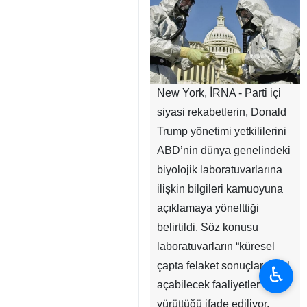
New York, İRNA - Parti içi
siyasi rekabetlerin, Donald
Trump yönetimi yetkililerini
ABD’nin dünya genelindeki
biyolojik laboratuvarlarına
ilişkin bilgileri kamuoyuna
açıklamaya yönelttiği
belirtildi. Söz konusu
laboratuvarların “küresel
çapta felaket sonuçlara” yol
♿︎
açabilecek faaliyetler
yürüttüğü ifade ediliyor.