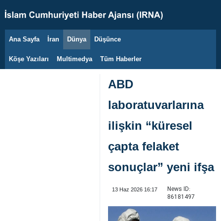
Ana Sayfa
İran
Dünya
Düşünce
6 Ağustos 2026
Köşe Yazıları
Multimedya
Tüm Haberler
ABD
laboratuvarlarına
ilişkin “küresel
çapta felaket
sonuçlar” yeni ifşa
News ID:
13 Haz 2026 16:17
86181497