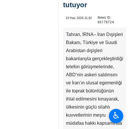
tutuyor
News ID:
10 Haz 2026 11:42
86178724
Tahran, İRNA– İran Dışişleri
Bakanı, Türkiye ve Suudi
Arabistan dışişleri
bakanlarıyla gerçekleştirdiği
telefon görüşmelerinde,
ABD’nin askeri saldırısını
ve İran’ın ulusal egemenliği
ile toprak bütünlüğünün
ihlal edilmesini kınayarak,
ülkesinin güçlü silahlı
♿︎
kuvvetlerinin meşru
müdafaa hakkı kapsamında