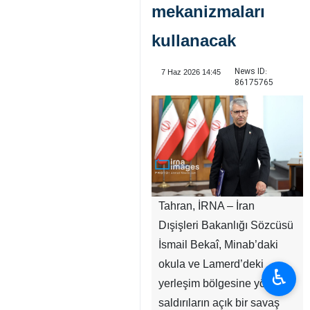
mekanizmaları
kullanacak
News ID:
7 Haz 2026 14:45
86175765
Tahran, İRNA – İran
Dışişleri Bakanlığı Sözcüsü
İsmail Bekaî, Minab’daki
okula ve Lamerd’deki
♿︎
yerleşim bölgesine yönelik
saldırıların açık bir savaş